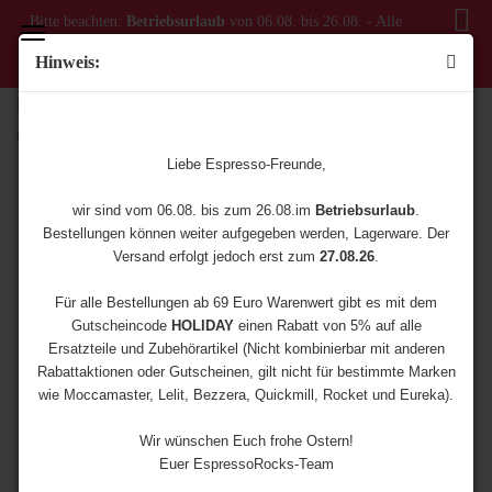
Bitte beachten:
Betriebsurlaub
von 06.08. bis 26.08. - Alle
Bestellungen ab dem 06.08. werden erst ab dem 27.08.
Hinweis:
versendet!
MACAP M2E Elfenbein
(Art.Nr.:
2400-0010
)
Liebe Espresso-Freunde,
wir sind vom 06.08. bis zum 26.08.im
Betriebsurlaub
.
Bestellungen können weiter aufgegeben werden, Lagerware. Der
Versand erfolgt jedoch erst zum
27.08.26
.
Für alle Bestellungen ab 69 Euro Warenwert gibt es mit dem
Gutscheincode
HOLIDAY
einen Rabatt von 5% auf alle
Ersatzteile und Zubehörartikel (Nicht kombinierbar mit anderen
Rabattaktionen oder Gutscheinen, gilt nicht für bestimmte Marken
wie Moccamaster, Lelit, Bezzera, Quickmill, Rocket und Eureka).
Wir wünschen Euch frohe Ostern!
Euer EspressoRocks-Team