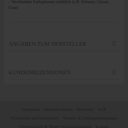
- Verschiedene Farboptionen erhältlich (z.B. Schwarz, Chrom,
Grau)
ANGABEN ZUM HERSTELLER
KUNDENREZENSIONEN
Impressum
Widerruf erklären
Newsletter
AGB
Privatsphäre und Datenschutz
Versand- & Zahlungsbedingungen
Widerrufsrecht & Muster-Widerrufsformular
Kontakt