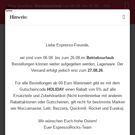
Bitte beachten:
Betriebsurlaub
von 06.08. bis 26.08. - Alle
Bestellungen ab dem 06.08. werden erst ab dem 27.08.
Hinweis:
versendet!
Kontakt
Liebe Espresso-Freunde,
Dein Name
* notwendige Angaben
wir sind vom 06.08. bis zum 26.08.im
Betriebsurlaub
.
Bestellungen können weiter aufgegeben werden, Lagerware. Der
Versand erfolgt jedoch erst zum
27.08.26
.
Deine E-Mail-Adresse
Für alle Bestellungen ab 69 Euro Warenwert gibt es mit dem
Gutscheincode
HOLIDAY
einen Rabatt von 5% auf alle
Betreff
Ersatzteile und Zubehörartikel (Nicht kombinierbar mit anderen
Rabattaktionen oder Gutscheinen, gilt nicht für bestimmte Marken
wie Moccamaster, Lelit, Bezzera, Quickmill, Rocket und Eureka).
Deine Nachricht
Wir wünschen Euch frohe Ostern!
Euer EspressoRocks-Team