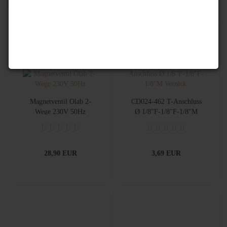
Magnetventil Olab 2-
CD024-462 T-Anschluss
Wege 230V 50Hz
Ø 1/8"F-1/8"F-1/8"M
Vernick.
28,90 EUR
3,69 EUR