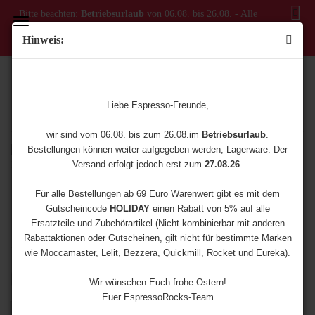
Bitte beachten:
Betriebsurlaub
von 06.08. bis 26.08. - Alle
Bestellungen ab dem 06.08. werden erst ab dem 27.08.
Hinweis:
versendet!
ERSATZTEILE FÜR LELIT
SIEBTRÄGER
Liebe Espresso-Freunde,
wir sind vom 06.08. bis zum 26.08.im
Betriebsurlaub
.
Bestellungen können weiter aufgegeben werden, Lagerware. Der
Versand erfolgt jedoch erst zum
27.08.26
.
Für alle Bestellungen ab 69 Euro Warenwert gibt es mit dem
Gutscheincode
HOLIDAY
einen Rabatt von 5% auf alle
Ersatzteile und Zubehörartikel (Nicht kombinierbar mit anderen
Rabattaktionen oder Gutscheinen, gilt nicht für bestimmte Marken
wie Moccamaster, Lelit, Bezzera, Quickmill, Rocket und Eureka).
Sortieren nach
8 pro Seite
Wir wünschen Euch frohe Ostern!
Euer EspressoRocks-Team
1
2
3
4
...
12
»