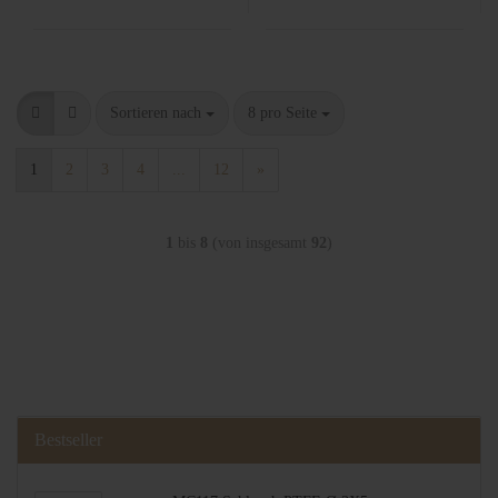
Sortieren nach
8 pro Seite
1
2
3
4
...
12
»
1
bis
8
(von insgesamt
92
)
Bestseller