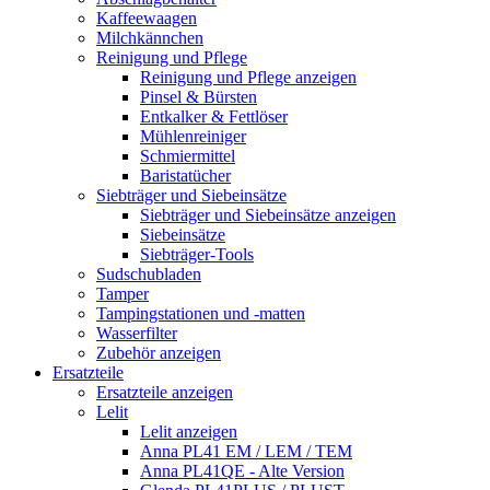
Kaffeewaagen
Milchkännchen
Reinigung und Pflege
Reinigung und Pflege anzeigen
Pinsel & Bürsten
Entkalker & Fettlöser
Mühlenreiniger
Schmiermittel
Baristatücher
Siebträger und Siebeinsätze
Siebträger und Siebeinsätze anzeigen
Siebeinsätze
Siebträger-Tools
Sudschubladen
Tamper
Tampingstationen und -matten
Wasserfilter
Zubehör anzeigen
Ersatzteile
Ersatzteile anzeigen
Lelit
Lelit anzeigen
Anna PL41 EM / LEM / TEM
Anna PL41QE - Alte Version