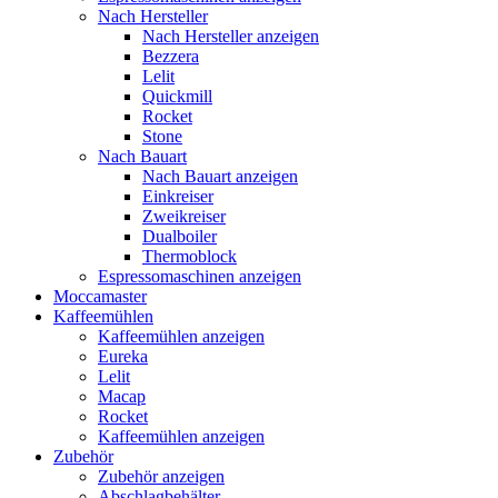
Nach Hersteller
Nach Hersteller anzeigen
Bezzera
Lelit
Quickmill
Rocket
Stone
Nach Bauart
Nach Bauart anzeigen
Einkreiser
Zweikreiser
Dualboiler
Thermoblock
Espressomaschinen anzeigen
Moccamaster
Kaffeemühlen
Kaffeemühlen anzeigen
Eureka
Lelit
Macap
Rocket
Kaffeemühlen anzeigen
Zubehör
Zubehör anzeigen
Abschlagbehälter