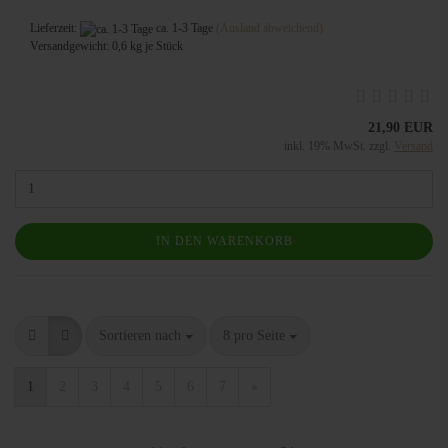
Lieferzeit:
ca. 1-3 Tage
(Ausland abweichend)
Versandgewicht:
0,6
kg je Stück
21,90 EUR
inkl. 19% MwSt. zzgl.
Versand
IN DEN WARENKORB
Sortieren nach
8 pro Seite
1
2
3
4
5
6
7
»