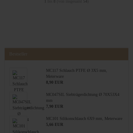
1
bis
8
(von insgesamt
54
)
Bestseller
MC117 Schlauch PTFE Ø 3X5 mm,
Meterware
8,90 EUR
MC047SIL Siebträgerdichtung Ø 70X53X4
mm
7,90 EUR
MC101 Silikonschlauch 6X9 mm, Meterware
5,66 EUR