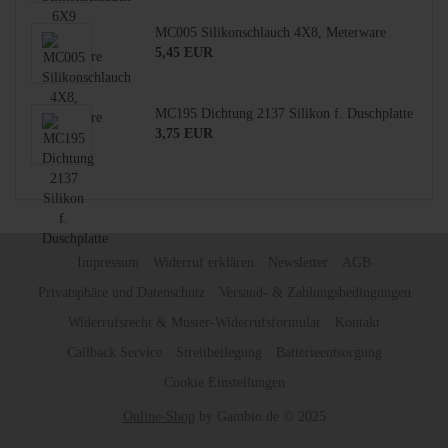
MC005 Silikonschlauch 4X8, Meterware
5,45 EUR
MC195 Dichtung 2137 Silikon f. Duschplatte
3,75 EUR
Impressum
Widerruf erklären
Newsletter
AGB
Privatsphäre und Datenschutz
Versand- & Zahlungsbedingungen
Widerrufsrecht & Muster-Widerrufsformular
Kontakt
Callback Service
Streitbeilegung
Batterieentsorgung
Cookie Einstellungen
Online-Shop
by Gambio.de © 2025