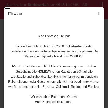
Bitte beachten:
Betriebsurlaub
von 06.08. bis 26.08. - Alle
Bestellungen ab dem 06.08. werden erst ab dem 27.08.
Hinweis:
versendet!
ANNA PL41EM
Liebe Espresso-Freunde,
wir sind vom 06.08. bis zum 26.08.im
Betriebsurlaub
.
Bestellungen können weiter aufgegeben werden, Lagerware. Der
Versand erfolgt jedoch erst zum
27.08.26
.
Für alle Bestellungen ab 69 Euro Warenwert gibt es mit dem
Gutscheincode
HOLIDAY
einen Rabatt von 5% auf alle
Ersatzteile und Zubehörartikel (Nicht kombinierbar mit anderen
Rabattaktionen oder Gutscheinen, gilt nicht für bestimmte Marken
wie Moccamaster, Lelit, Bezzera, Quickmill, Rocket und Eureka).
Wir wünschen Euch frohe Ostern!
Euer EspressoRocks-Team