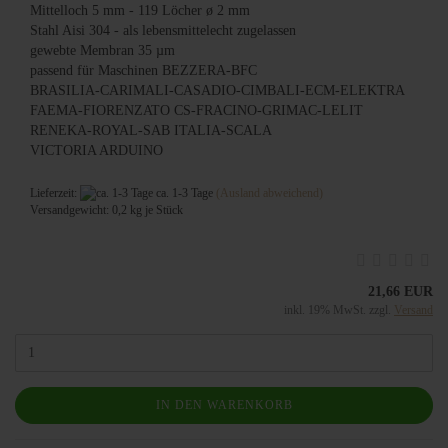
Mittelloch 5 mm - 119 Löcher ø 2 mm
Stahl Aisi 304 - als lebensmittelecht zugelassen
gewebte Membran 35 µm
passend für Maschinen BEZZERA-BFC
BRASILIA-CARIMALI-CASADIO-CIMBALI-ECM-ELEKTRA
FAEMA-FIORENZATO CS-FRACINO-GRIMAC-LELIT
RENEKA-ROYAL-SAB ITALIA-SCALA
VICTORIA ARDUINO
Lieferzeit:
ca. 1-3 Tage
(Ausland abweichend)
Versandgewicht:
0,2
kg je Stück
21,66 EUR
inkl. 19% MwSt. zzgl.
Versand
IN DEN WARENKORB