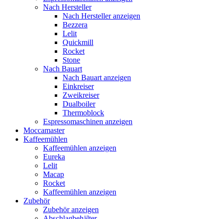
Nach Hersteller
Nach Hersteller anzeigen
Bezzera
Lelit
Quickmill
Rocket
Stone
Nach Bauart
Nach Bauart anzeigen
Einkreiser
Zweikreiser
Dualboiler
Thermoblock
Espressomaschinen anzeigen
Moccamaster
Kaffeemühlen
Kaffeemühlen anzeigen
Eureka
Lelit
Macap
Rocket
Kaffeemühlen anzeigen
Zubehör
Zubehör anzeigen
Abschlagbehälter