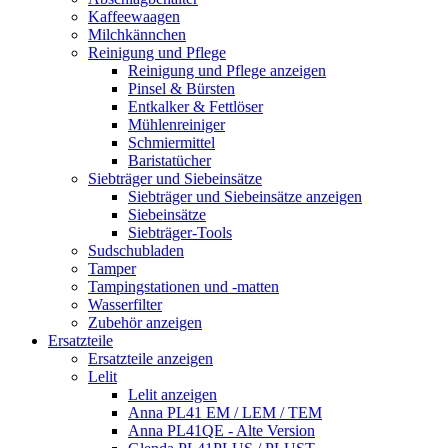
Kaffeewaagen
Milchkännchen
Reinigung und Pflege
Reinigung und Pflege anzeigen
Pinsel & Bürsten
Entkalker & Fettlöser
Mühlenreiniger
Schmiermittel
Baristatücher
Siebträger und Siebeinsätze
Siebträger und Siebeinsätze anzeigen
Siebeinsätze
Siebträger-Tools
Sudschubladen
Tamper
Tampingstationen und -matten
Wasserfilter
Zubehör anzeigen
Ersatzteile
Ersatzteile anzeigen
Lelit
Lelit anzeigen
Anna PL41 EM / LEM / TEM
Anna PL41QE - Alte Version