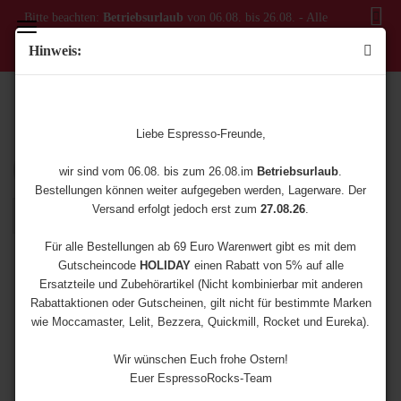
Bitte beachten:
Betriebsurlaub
von 06.08. bis 26.08. - Alle
Bestellungen ab dem 06.08. werden erst ab dem 27.08.
Hinweis:
versendet!
STONE
Liebe Espresso-Freunde,
Sortieren nach
8 pro Seite
wir sind vom 06.08. bis zum 26.08.im
Betriebsurlaub
.
Bestellungen können weiter aufgegeben werden, Lagerware. Der
Versand erfolgt jedoch erst zum
27.08.26
.
1
Für alle Bestellungen ab 69 Euro Warenwert gibt es mit dem
Gutscheincode
HOLIDAY
einen Rabatt von 5% auf alle
Ersatzteile und Zubehörartikel (Nicht kombinierbar mit anderen
Rabattaktionen oder Gutscheinen, gilt nicht für bestimmte Marken
wie Moccamaster, Lelit, Bezzera, Quickmill, Rocket und Eureka).
Wir wünschen Euch frohe Ostern!
Euer EspressoRocks-Team
Stone Lite
Stone Pure, Grau