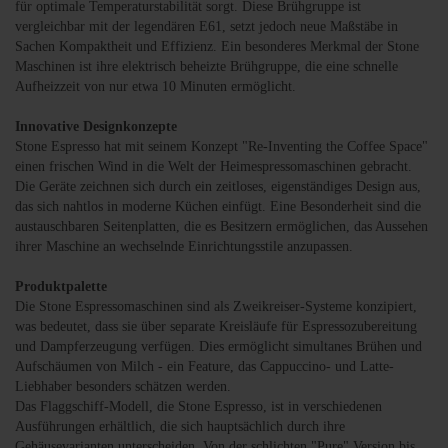
für optimale Temperaturstabilität sorgt. Diese Brühgruppe ist
vergleichbar mit der legendären E61, setzt jedoch neue Maßstäbe in
Sachen Kompaktheit und Effizienz. Ein besonderes Merkmal der Stone
Maschinen ist ihre elektrisch beheizte Brühgruppe, die eine schnelle
Aufheizzeit von nur etwa 10 Minuten ermöglicht.
Innovative Designkonzepte
Stone Espresso hat mit seinem Konzept "Re-Inventing the Coffee Space"
einen frischen Wind in die Welt der Heimespressomaschinen gebracht.
Die Geräte zeichnen sich durch ein zeitloses, eigenständiges Design aus,
das sich nahtlos in moderne Küchen einfügt. Eine Besonderheit sind die
austauschbaren Seitenplatten, die es Besitzern ermöglichen, das Aussehen
ihrer Maschine an wechselnde Einrichtungsstile anzupassen.
Produktpalette
Die Stone Espressomaschinen sind als Zweikreiser-Systeme konzipiert,
was bedeutet, dass sie über separate Kreisläufe für Espressozubereitung
und Dampferzeugung verfügen. Dies ermöglicht simultanes Brühen und
Aufschäumen von Milch - ein Feature, das Cappuccino- und Latte-
Liebhaber besonders schätzen werden.
Das Flaggschiff-Modell, die Stone Espresso, ist in verschiedenen
Ausführungen erhältlich, die sich hauptsächlich durch ihre
Gehäusevarianten unterscheiden. Von der schlichten "Pure" Version bis