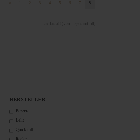
«
1
2
3
4
5
6
7
8
57
bis
58
(von insgesamt
58
)
HERSTELLER
Bezzera
Lelit
Quickmill
Rocket