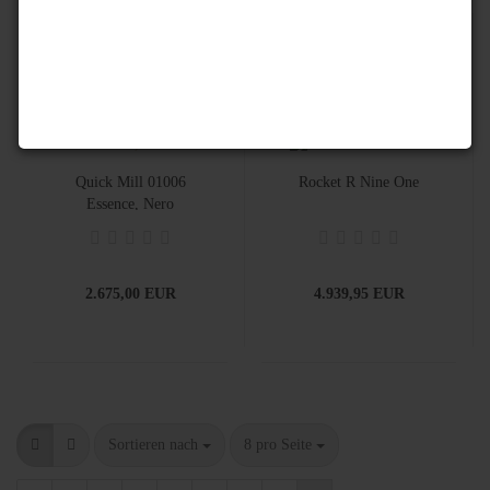
Quick Mill 01006
Rocket R Nine One
Essence, Nero
2.675,00 EUR
4.939,95 EUR
Sortieren nach
8 pro Seite