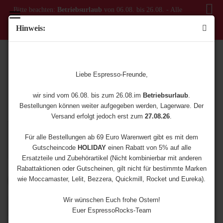
Bitte beachten:
Betriebsurlaub
von 06.08. bis 26.08. - Alle
Bestellungen ab dem 06.08. werden erst ab dem 27.08.
Hinweis:
versendet!
AUSGEWÄHLTE
SIEBTRÄGERMASCHINEN
Liebe Espresso-Freunde,
wir sind vom 06.08. bis zum 26.08.im
Betriebsurlaub
.
Eine Auswahl an hochwertigen Siebträgermaschinen für Einsteiger,
Bestellungen können weiter aufgegeben werden, Lagerware. Der
Fortgeschrittene und Semi-Professionelle (Heim-) Barista
Versand erfolgt jedoch erst zum
27.08.26
.
Für alle Bestellungen ab 69 Euro Warenwert gibt es mit dem
Gutscheincode
HOLIDAY
einen Rabatt von 5% auf alle
Ersatzteile und Zubehörartikel (Nicht kombinierbar mit anderen
Rabattaktionen oder Gutscheinen, gilt nicht für bestimmte Marken
wie Moccamaster, Lelit, Bezzera, Quickmill, Rocket und Eureka).
Sortieren nach
8 pro Seite
Wir wünschen Euch frohe Ostern!
«
1
2
3
4
5
6
7
8
Euer EspressoRocks-Team