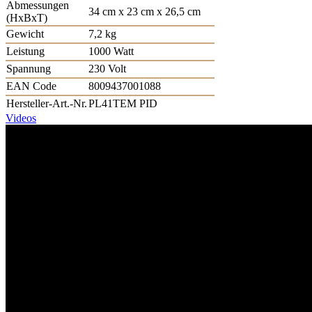
Abmessungen
34 cm x 23 cm x 26,5 cm
(HxBxT)
Gewicht
7,2 kg
Leistung
1000 Watt
Spannung
230 Volt
EAN Code
8009437001088
Hersteller-Art.-Nr.
PL41TEM PID
Videos