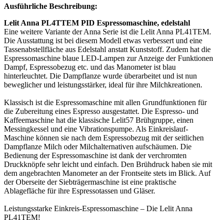
Ausführliche Beschreibung:
Lelit Anna PL4TTEM PID Espressomaschine, edelstahl
Eine weitere Variante der Anna Serie ist die Lelit Anna PL41TEM.
Die Ausstattung ist bei diesem Modell etwas verbessert und eine
Tassenabstellfläche aus Edelstahl anstatt Kunststoff. Zudem hat die
Espressomaschine blaue LED-Lampen zur Anzeige der Funktionen
Dampf, Espressobezug etc. und das Manometer ist blau
hinterleuchtet. Die Dampflanze wurde überarbeitet und ist nun
beweglicher und leistungsstärker, ideal für ihre Milchkreationen.
Klassisch ist die Espressomaschine mit allen Grundfunktionen für
die Zubereitung eines Espresso ausgestattet. Die Espresso- und
Kaffeemaschine hat die klassische Lelit57 Brühgruppe, einen
Messingkessel und eine Vibrationspumpe. Als Einkreislauf-
Maschine können sie nach dem Espressobezug mit der seitlichen
Dampflanze Milch oder Milchalternativen aufschäumen. Die
Bedienung der Espressomaschine ist dank der verchromten
Druckknöpfe sehr leicht und einfach. Den Brühdruck haben sie mit
dem angebrachten Manometer an der Frontseite stets im Blick. Auf
der Oberseite der Siebträgermaschine ist eine praktische
Ablagefläche für ihre Espressotassen und Gläser.
Leistungsstarke Einkreis-Espressomaschine – Die Lelit Anna
PL41TEM!