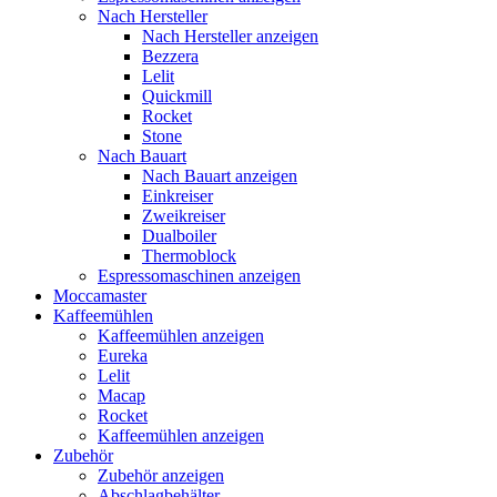
Nach Hersteller
Nach Hersteller anzeigen
Bezzera
Lelit
Quickmill
Rocket
Stone
Nach Bauart
Nach Bauart anzeigen
Einkreiser
Zweikreiser
Dualboiler
Thermoblock
Espressomaschinen anzeigen
Moccamaster
Kaffeemühlen
Kaffeemühlen anzeigen
Eureka
Lelit
Macap
Rocket
Kaffeemühlen anzeigen
Zubehör
Zubehör anzeigen
Abschlagbehälter