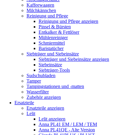
Kaffeewaagen
Milchkännchen
Reinigung und Pflege
Reinigung und Pflege anzeigen
Pinsel & Bürsten
Entkalker & Fettlöser
Mühlenreiniger
Schmiermittel
Baristatücher
Siebträger und Siebeinsätze
Siebträger und Siebeinsätze anzeigen
Siebeinsätze
Siebträger-Tools
Sudschubladen
Tamper
Tampingstationen und -matten
Wasserfilter
Zubehör anzeigen
Ersatzteile
Ersatzteile anzeigen
Lelit
Lelit anzeigen
Anna PL41 EM / LEM / TEM
Anna PL41QE - Alte Version