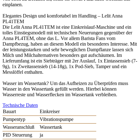
einplanen.
Elegantes Design und komfortabel im Handling – Lelit Anna
PL41TEM
Die Lelit Anna PL41TEM ist eine Einkreislauf-Maschine und ein
tolles Einstiegsmodell mit technischen Neuerungen gegenüber der
Anna PL4TEM, ohne das L. Vor allem Barista Fans vom
Dampfbezug, haben an diesem Modell ein besonderes Interesse. Mit
der leistungsstarken und sehr beweglichen Dampflanze lassen sich
Milch und Milchalternativen besonders gut aufschäumen. Im
Lieferumfang ist ein Siebträger mit 2er Auslauf, 1x Eintassensieb (7-
9g), 1x Zweitassensieb (14-18g), 1x Pod-Sieb, Tamper und ein
Messlöffel enthalten.
Wasser im Wassertank? Um das Aufheizen zu Überprüfen muss
Wasser in den Wassertank gefüllt werden. Hierbei können
Wasserreste und Wasserflecken im Wassertank verbleiben.
Technische Daten
Bauart
Einkreiser
Pumpentyp
Vibrationspumpe
Wasseranschluß
Wassertank
PID Steuerung
ja