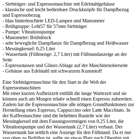
- Siebträger- und Espressomaschine mit Edelstahlgehäuse
- klassische und leicht bedienbare Druckknöpfe für Dampfbezug
und Espressobezug
- blau hinterleuchtete LED-Lampen und Manometer
- Brühgruppe: Lelit57 für 57mm Siebträger
- Pumpe: Vibrationspumpe
- Manometer: Brühdruck
- sehr bewegliche Dampflanze für Dampfbezug und Heißwasser
- Messingkessel: 0,25 Liter
- Wassertank (Füllmenge: 2,7 Liter) mit Füllstandanzeige an der
Seite
- Espressotassen und Gläser-Ablage auf der Maschinenoberseite
- Gehäuse aus Edelstahl mit schwarzem Kunststoff
Eine Siebträgermaschine für den Start in die Welt der
Espressomaschinen
Mit einer kurzen Aufheizzeit entfällt die lange Wartezeit und sie
können auch am Morgen relativ schnell einen Espresso zubereiten.
Zudem hat die Espressomaschine alle nötigen Grundfunktionen zur
Herstellung eines Espresso, Cappuccino oder Latte Macchiato. In
der Kaffeemaschine sind die beliebten Bauteile wie der
Messingkessel mit dem Fassungsvermögen von 0,25 Liter, die
Vibrationspumpe und der Wassertank (2,7 Liter) verbaut. Der
Wasserstank hat seitlich eine Anzeige für den Füllstand. Da er nur
von oben zu Befüllen ist, sollte sie etwas Platz nach Obenhin mit