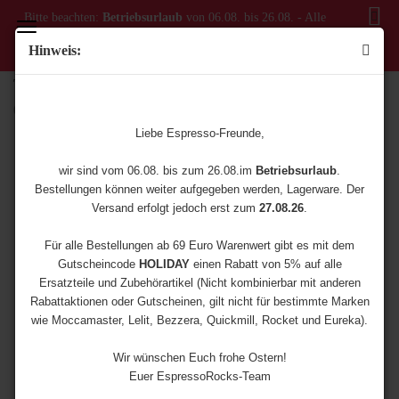
Bitte beachten:
Betriebsurlaub
von 06.08. bis 26.08. - Alle
Bestellungen ab dem 06.08. werden erst ab dem 27.08.
Hinweis:
versendet!
Tamping Station / Andrückstation - Classic
(Art.Nr.:
3510-0007
)
Liebe Espresso-Freunde,
wir sind vom 06.08. bis zum 26.08.im
Betriebsurlaub
.
Bestellungen können weiter aufgegeben werden, Lagerware. Der
Versand erfolgt jedoch erst zum
27.08.26
.
Für alle Bestellungen ab 69 Euro Warenwert gibt es mit dem
Gutscheincode
HOLIDAY
einen Rabatt von 5% auf alle
Ersatzteile und Zubehörartikel (Nicht kombinierbar mit anderen
Rabattaktionen oder Gutscheinen, gilt nicht für bestimmte Marken
wie Moccamaster, Lelit, Bezzera, Quickmill, Rocket und Eureka).
Wir wünschen Euch frohe Ostern!
Euer EspressoRocks-Team