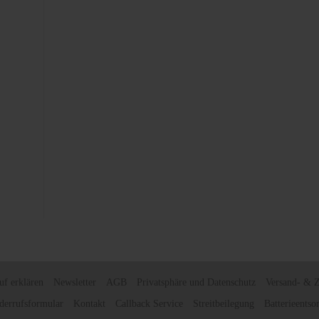
uf erklären
Newsletter
AGB
Privatsphäre und Datenschutz
Versand- & 
derrufsformular
Kontakt
Callback Service
Streitbeilegung
Batterieentso