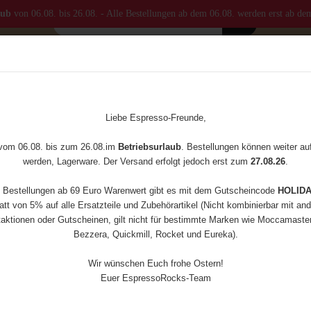
aub
von 06.08. bis 26.08. - Alle Bestellungen ab dem 06.08. werden erst ab de
MASTER
KAFFEEMÜHLEN
ZUBEHÖR
ERSATZTEILE
»
nd -matten
Kombi Tamper Mat (Silikon)
Liebe Espresso-Freunde,
(Art.Nr
 vom 06.08. bis zum 26.08.im
Betriebsurlaub
. Bestellungen können weiter a
Kom
werden, Lagerware. Der Versand erfolgt jedoch erst zum
27.08.26
.
(Sil
e Bestellungen ab 69 Euro Warenwert gibt es mit dem Gutscheincode
HOLID
tt von 5% auf alle Ersatzteile und Zubehörartikel (Nicht kombinierbar mit an
aktionen oder Gutscheinen, gilt nicht für bestimmte Marken wie Moccamaster,
Bezzera, Quickmill, Rocket und Eureka).
Wir wünschen Euch frohe Ostern!
Versan
Euer EspressoRocks-Team