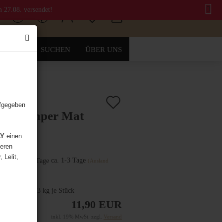
m 27.08. versendet!
SUCHEN
ÜBER UNS
Auf
.:
3510-0002
)
ufgegeben
bi Tamper Mat
den
ikon)
Merkzettel
AY
einen
deren
Lieferzeit:
 Lelit,
ca. 1-3 Tage
(Ausland
abweichend)
dgewicht:
0.33
kg je Stück
11,90 EUR
inkl. 19% MwSt. zzgl.
Versand