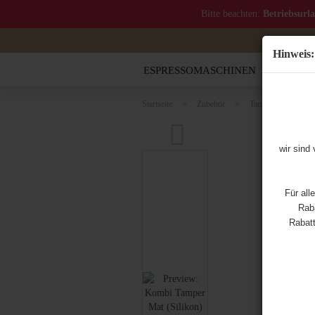
Bitte beachten:
Betriebsurl
Hinweis:
ESPRESSOMASCHINEN
MOCCA
»
»
Startseite
Zubehör
Tampingstationen u
wir sind
Für all
Raba
Rabatt