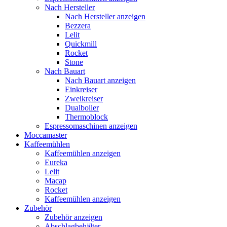
Nach Hersteller
Nach Hersteller anzeigen
Bezzera
Lelit
Quickmill
Rocket
Stone
Nach Bauart
Nach Bauart anzeigen
Einkreiser
Zweikreiser
Dualboiler
Thermoblock
Espressomaschinen anzeigen
Moccamaster
Kaffeemühlen
Kaffeemühlen anzeigen
Eureka
Lelit
Macap
Rocket
Kaffeemühlen anzeigen
Zubehör
Zubehör anzeigen
Abschlagbehälter