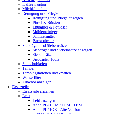
Kaffeewaagen
Milchkännchen
Reinigung und Pflege
Reinigung und Pflege anzeigen
Pinsel & Bürsten
Entkalker & Fettlöser
Mühlenreiniger
Schmiermittel
Baristatücher
Siebträger und Siebeinsätze
Siebträger und Siebeinsätze anzeigen
Siebeinsätze
Siebträger-Tools
Sudschubladen
Tamper
Tampingstationen und -matten
Wasserfilter
Zubehör anzeigen
Ersatzteile
Ersatzteile anzeigen
Lelit
Lelit anzeigen
Anna PL41 EM / LEM / TEM
Anna PL41QE - Alte Version