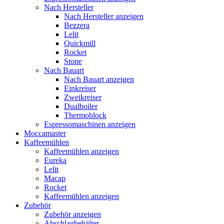
Nach Hersteller
Nach Hersteller anzeigen
Bezzera
Lelit
Quickmill
Rocket
Stone
Nach Bauart
Nach Bauart anzeigen
Einkreiser
Zweikreiser
Dualboiler
Thermoblock
Espressomaschinen anzeigen
Moccamaster
Kaffeemühlen
Kaffeemühlen anzeigen
Eureka
Lelit
Macap
Rocket
Kaffeemühlen anzeigen
Zubehör
Zubehör anzeigen
Abschlagbehälter