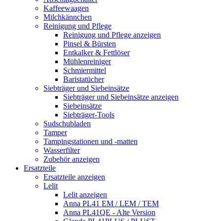
Kaffeewaagen
Milchkännchen
Reinigung und Pflege
Reinigung und Pflege anzeigen
Pinsel & Bürsten
Entkalker & Fettlöser
Mühlenreiniger
Schmiermittel
Baristatücher
Siebträger und Siebeinsätze
Siebträger und Siebeinsätze anzeigen
Siebeinsätze
Siebträger-Tools
Sudschubladen
Tamper
Tampingstationen und -matten
Wasserfilter
Zubehör anzeigen
Ersatzteile
Ersatzteile anzeigen
Lelit
Lelit anzeigen
Anna PL41 EM / LEM / TEM
Anna PL41QE - Alte Version