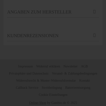
ANGABEN ZUM HERSTELLER
KUNDENREZENSIONEN
Impressum
Widerruf erklären
Newsletter
AGB
Privatsphäre und Datenschutz
Versand- & Zahlungsbedingungen
Widerrufsrecht & Muster-Widerrufsformular
Kontakt
Callback Service
Streitbeilegung
Batterieentsorgung
Cookie Einstellungen
Online-Shop
by Gambio.de © 2025