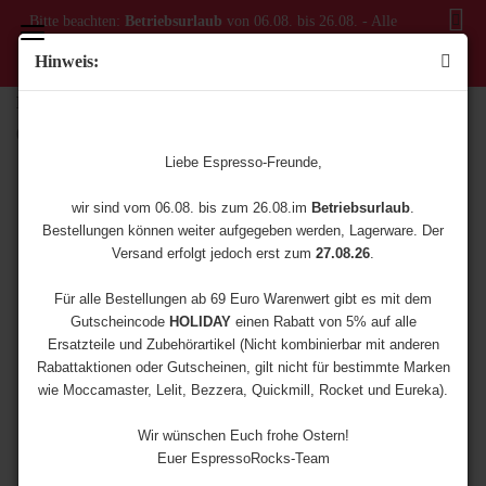
Bitte beachten:
Betriebsurlaub
von 06.08. bis 26.08. - Alle
Bestellungen ab dem 06.08. werden erst ab dem 27.08.
Hinweis:
versendet!
Base Classic Alu 58
(Art.Nr.:
3500-0004
)
Liebe Espresso-Freunde,
wir sind vom 06.08. bis zum 26.08.im
Betriebsurlaub
.
Bestellungen können weiter aufgegeben werden, Lagerware. Der
Versand erfolgt jedoch erst zum
27.08.26
.
Für alle Bestellungen ab 69 Euro Warenwert gibt es mit dem
Gutscheincode
HOLIDAY
einen Rabatt von 5% auf alle
Ersatzteile und Zubehörartikel (Nicht kombinierbar mit anderen
Rabattaktionen oder Gutscheinen, gilt nicht für bestimmte Marken
wie Moccamaster, Lelit, Bezzera, Quickmill, Rocket und Eureka).
Wir wünschen Euch frohe Ostern!
Euer EspressoRocks-Team