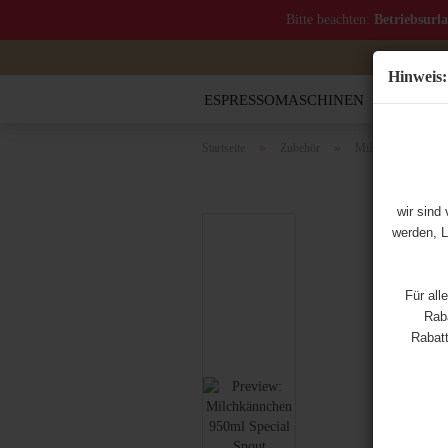
Bitte beachten:
Betriebsurl
Hinweis:
ESPRESSOMASCHINEN
MOCCA
»
»
Startseite
Zubehör
Milchkännchen
wir sind
werden, L
Für all
Raba
Rabatt