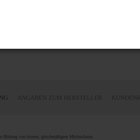
NG
ANGABEN ZUM HERSTELLER
KUNDENR
ie Bildung von feinem, gleichmäßigem Milchschaum