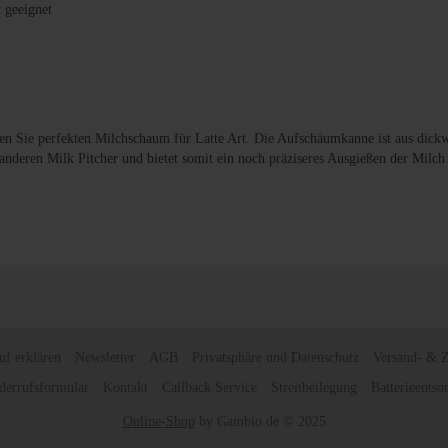
t geeignet
en Sie perfekten Milchschaum für Latte Art. Die Aufschäumkanne ist aus dick
e anderen Milk Pitcher und bietet somit ein noch präziseres Ausgießen der Milc
uf erklären
Newsletter
AGB
Privatsphäre und Datenschutz
Versand- & 
derrufsformular
Kontakt
Callback Service
Streitbeilegung
Batterieentso
Online-Shop
by Gambio.de © 2025