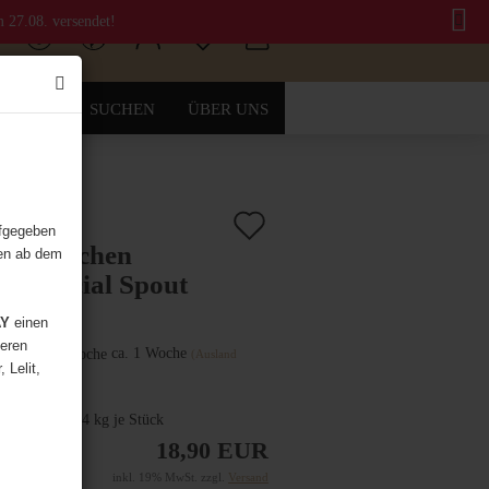
m 27.08. versendet!
SUCHEN
ÜBER UNS
Auf
.:
3300-0020
)
ufgegeben
chkännchen
gen ab dem
den
l Special Spout
Merkzettel
AY
einen
Lieferzeit:
deren
ca. 1 Woche
(Ausland
 Lelit,
abweichend)
dgewicht:
0.44
kg je Stück
18,90 EUR
inkl. 19% MwSt. zzgl.
Versand