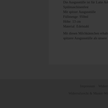
Die Ausgusstülle ist für Latte Ar
Spülmaschinenfest
Mit spitzer Ausgusstülle
Füllmenge: 950ml
Höhe: 13 cm
Material: Edelstahl
Mit diesen Milchkännchen erhalt
spitzere Ausgussstülle als unser
Impressum
Widerr
Widerrufsrecht & Muster-Wi