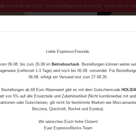
aub
von 06.08. bis 26.08. - Alle Bestellungen ab dem 06.08. werden erst ab de
MASTER
KAFFEEMÜHLEN
ZUBEHÖR
ERSATZTEILE
»
Milchkännchen 950ml Special Spout
Liebe Espresso-Freunde,
(Art.Nr
 vom 06.08. bis zum 26.08.im
Betriebsurlaub
. Bestellungen können weiter a
Mil
agerware (Lieferzeit 1-3 Tage) wird noch bis 05.08. versendet. Für Bestellun
06.08. erfolgt ein Versand erst zum 27.08.26.
950m
e Bestellungen ab 69 Euro Warenwert gibt es mit dem Gutscheincode
HOLID
tt von 5% auf alle Ersatzteile und Zubehörartikel (Nicht kombinierbar mit an
aktionen oder Gutscheinen, gilt nicht für bestimmte Marken wie Moccamaster,
Bezzera, Quickmill, Rocket und Eureka).
Versan
Wir wünschen Euch frohe Ostern!
Euer EspressoRocks-Team