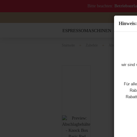
Bitte beachten:
Betriebsurl
Hinweis:
ESPRESSOMASCHINEN
MOCCA
»
»
Startseite
Zubehör
Abschlagbehälter
wir sind
Für all
Raba
Rabatt