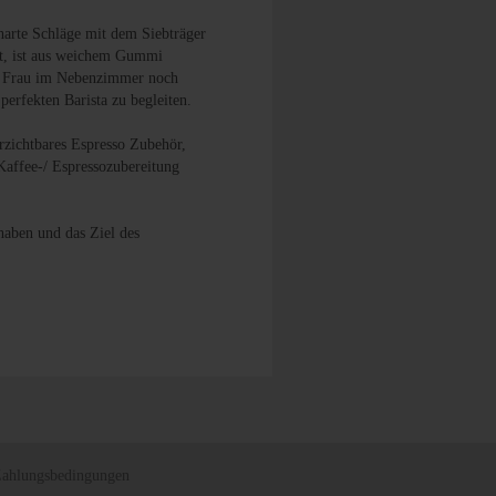
harte Schläge mit dem Siebträger
bt, ist aus weichem Gummi
re Frau im Nebenzimmer noch
perfekten Barista zu begleiten.
rzichtbares Espresso Zubehör,
 Kaffee-/ Espressozubereitung
haben und das Ziel des
Zahlungsbedingungen