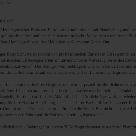
epucks
ttelecht
 Abschlagbehälter Basic aus Hartplastik kombiniert simple Handhabung und pr
ist spülmaschinenfest und natürlich lebensmittelecht. Mit seinem rutschfesten Si
ften Abschlagstab wird das Abklopfen wirklich zum Knock Out!
ger Basic Schwarz ist sowohl von proffessionellen Baristas in Cafés genutzt al
 die meisten Kaffeebegeisterten ein unverzichtbares Werkzeug, da es den Kunde
feesatz loszuwerden. Das Reinigen von Siebträgern wird zum Kinderspiel und si
 dem der volle Fokus darauf stehen kann, den perfekt Italienischen Espresso zuz
, ist eine von den JoeFrex Originals und wurde speziell für die Bedürfnisse vo
eit über 10 Jahren an unsere Kunden in der Kaffeebranche. Seit jeher findet 
nglebig Hartkunststoff ist der Abklopfbehälter für Siebträger wirklich wieders
ung für Ihre Barista-Ausrüstung, die sie auf ihrer Barista Reise, hin zu der Kaf
te Gummi an der Unterseite sorgt dafür, dass die Knock Box nicht auf der Arbe
rgenbefreit den Fokus auf die Kaffeezubereitung legen können.
fbehälter für Siebträger ist in etwa 30 Kaffeepucksbietet ausreichend Platz 