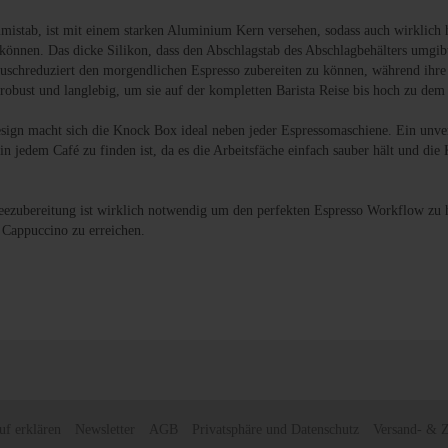
stab, ist mit einem starken Aluminium Kern versehen, sodass auch wirklich 
önnen. Das dicke Silikon, dass den Abschlagstab des Abschlagbehälters umgi
räuschreduziert den morgendlichen Espresso zubereiten zu können, während ih
r robust und langlebig, um sie auf der kompletten Barista Reise bis hoch zu dem 
ign macht sich die Knock Box ideal neben jeder Espressomaschiene. Ein unve
in jedem Café zu finden ist, da es die Arbeitsfäche einfach sauber hält und die
feezubereitung ist wirklich notwendig um den perfekten Espresso Workflow zu 
 Cappuccino zu erreichen.
uf erklären
Newsletter
AGB
Privatsphäre und Datenschutz
Versand- & 