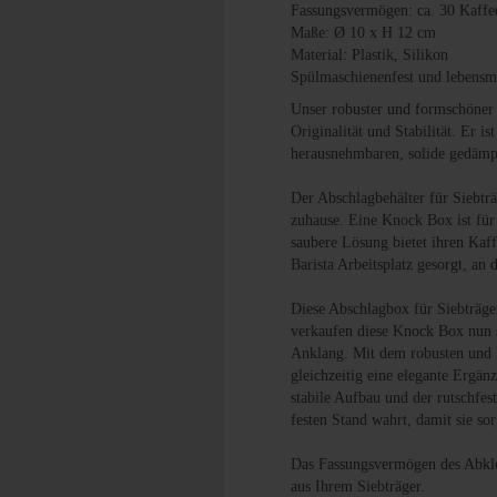
Fassungsvermögen: ca. 30 Kaffe
Maße: Ø 10 x H 12 cm
Material: Plastik, Silikon
Spülmaschienenfest und lebensmi
Unser robuster und formschöner
Originalität und Stabilität. Er 
herausnehmbaren, solide gedämp
Der Abschlagbehälter für Siebträ
zuhause. Eine Knock Box ist für
saubere Lösung bietet ihren Kaf
Barista Arbeitsplatz gesorgt, an
Diese Abschlagbox für Siebträger
verkaufen diese Knock Box nun s
Anklang. Mit dem robusten und la
gleichzeitig eine elegante Ergänz
stabile Aufbau und der rutschfes
festen Stand wahrt, damit sie so
Das Fassungsvermögen des Abklop
aus Ihrem Siebträger.