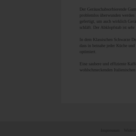
Der Geräuschabsorbierende Gummi
problemlos überwunden werden k
gefertigt, um auch wirklich Ge
schläft. Der Abklopfstab ist seh
In dem Klassischen Schwarze Des
dass in beinahe jeder Küche und 
optimiert.
Eine saubere und effiziente Kaf
wohlschmeckenden Italienischen
Impressum
Widerr