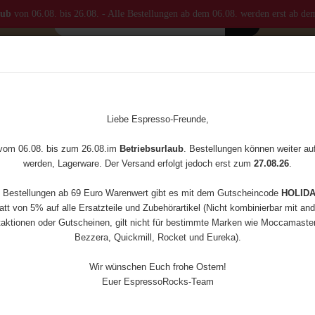
aub
von 06.08. bis 26.08. - Alle Bestellungen ab dem 06.08. werden erst ab de
MASTER
KAFFEEMÜHLEN
ZUBEHÖR
ERSATZTEILE
»
Abschlagbehälter - Knock Box Basic Red
Liebe Espresso-Freunde,
(Art.Nr
 vom 06.08. bis zum 26.08.im
Betriebsurlaub
. Bestellungen können weiter a
Absc
werden, Lagerware. Der Versand erfolgt jedoch erst zum
27.08.26
.
Kno
e Bestellungen ab 69 Euro Warenwert gibt es mit dem Gutscheincode
HOLID
tt von 5% auf alle Ersatzteile und Zubehörartikel (Nicht kombinierbar mit an
aktionen oder Gutscheinen, gilt nicht für bestimmte Marken wie Moccamaster,
Bezzera, Quickmill, Rocket und Eureka).
Wir wünschen Euch frohe Ostern!
Versan
Euer EspressoRocks-Team