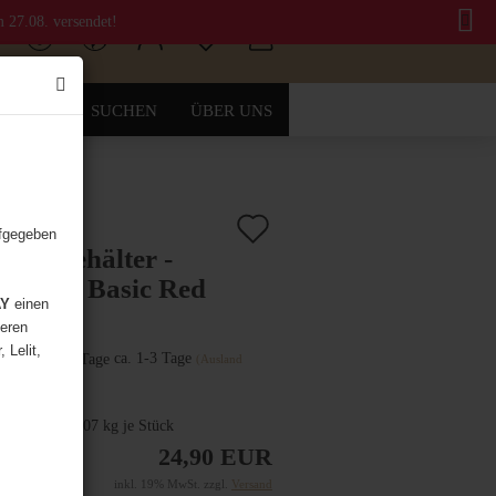
m 27.08. versendet!
SUCHEN
ÜBER UNS
Auf
.:
3100-0003
)
ufgegeben
hlagbehälter -
den
ck Box Basic Red
Merkzettel
AY
einen
deren
Lieferzeit:
 Lelit,
ca. 1-3 Tage
(Ausland
abweichend)
dgewicht:
0.407
kg je Stück
24,90 EUR
inkl. 19% MwSt. zzgl.
Versand