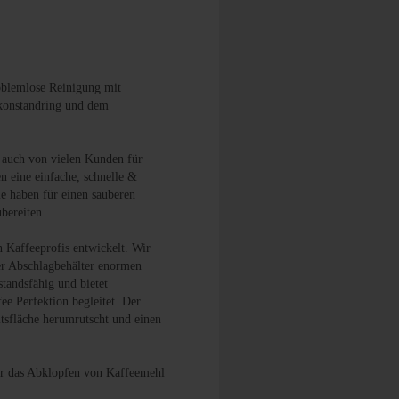
oblemlose Reinigung mit
likonstandring und dem
s auch von vielen Kunden für
n eine einfache, schnelle &
e haben für einen sauberen
ubereiten.
n Kaffeeprofis entwickelt. Wir
der Abschlagbehälter enormen
tandsfähig und bietet
fee Perfektion begleitet. Der
itsfläche herumrutscht und einen
für das Abklopfen von Kaffeemehl