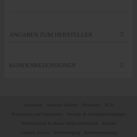
ANGABEN ZUM HERSTELLER
KUNDENREZENSIONEN
Impressum
Widerruf erklären
Newsletter
AGB
Privatsphäre und Datenschutz
Versand- & Zahlungsbedingungen
Widerrufsrecht & Muster-Widerrufsformular
Kontakt
Callback Service
Streitbeilegung
Batterieentsorgung