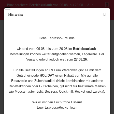
Bitte beachten:
Betriebsurlaub
von 06.08. bis 26.08. - Alle
Bestellungen ab dem 06.08. werden erst ab dem 27.08.
Hinweis:
versendet!
Rocket Fausto Shiny
(Art.Nr.:
2300-0004
)
Liebe Espresso-Freunde,
wir sind vom 06.08. bis zum 26.08.im
Betriebsurlaub
.
Bestellungen können weiter aufgegeben werden, Lagerware. Der
Versand erfolgt jedoch erst zum
27.08.26
.
Für alle Bestellungen ab 69 Euro Warenwert gibt es mit dem
Gutscheincode
HOLIDAY
einen Rabatt von 5% auf alle
Ersatzteile und Zubehörartikel (Nicht kombinierbar mit anderen
Rabattaktionen oder Gutscheinen, gilt nicht für bestimmte Marken
wie Moccamaster, Lelit, Bezzera, Quickmill, Rocket und Eureka).
Wir wünschen Euch frohe Ostern!
Euer EspressoRocks-Team