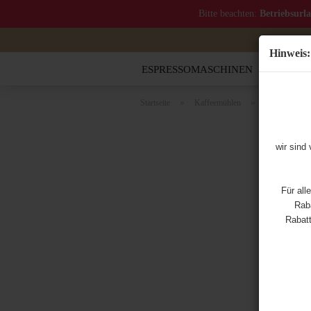
Bitte beachten:
Betriebsurl
Hinweis:
ESPRESSOMASCHINEN
MOCCA
»
»
»
Startseite
Kaffeemühlen
Eureka
wir sind
Für all
Raba
Rabatt