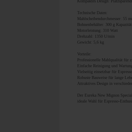
Kompaktes Design: Platzsparen
Technische Daten:
Mahlscheibendurchmesser: 55 
Bohnenbehälter: 300 g Kapazität
Motorleistung: 310 Watt
Drehzahl: 1350 U/min
Gewicht: 5,6 kg
Vorteile:
Professionelle Mahlqualität für 
Einfache Reinigung und Wartun
Vielseitig einsetzbar für Espre
Robuste Bauweise für lange Leb
Attraktives Design in verschiede
Der Eureka New Mignon Specialit
ideale Wahl für Espresso-Enthus