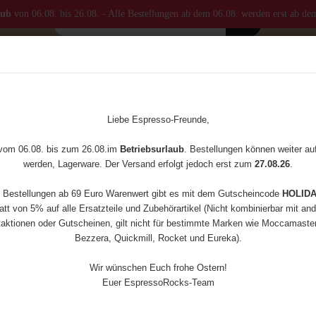
aub
von 06.08. bis 26.08. - Alle Bestellungen ab dem 06.08. werden erst ab de
MASTER
KAFFEEMÜHLEN
ZUBEHÖR
ERSATZTEILE
Eureka Mignon Specialita 15Bl, Schwarz
Liebe Espresso-Freunde,
(Art.Nr
 vom 06.08. bis zum 26.08.im
Betriebsurlaub
. Bestellungen können weiter a
Eur
werden, Lagerware. Der Versand erfolgt jedoch erst zum
27.08.26
.
Spec
e Bestellungen ab 69 Euro Warenwert gibt es mit dem Gutscheincode
HOLID
Sch
tt von 5% auf alle Ersatzteile und Zubehörartikel (Nicht kombinierbar mit an
aktionen oder Gutscheinen, gilt nicht für bestimmte Marken wie Moccamaster,
Bezzera, Quickmill, Rocket und Eureka).
Wir wünschen Euch frohe Ostern!
Euer EspressoRocks-Team
Versan