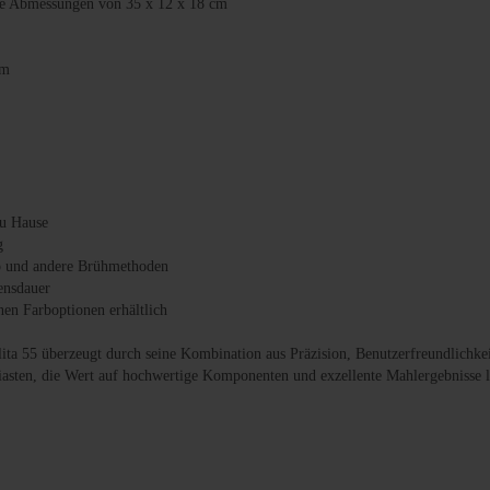
de Abmessungen von 35 x 12 x 18 cm
mm
zu Hause
g
sso und andere Brühmethoden
ensdauer
nen Farboptionen erhältlich
a 55 überzeugt durch seine Kombination aus Präzision, Benutzerfreundlichkeit 
iasten, die Wert auf hochwertige Komponenten und exzellente Mahlergebnisse 