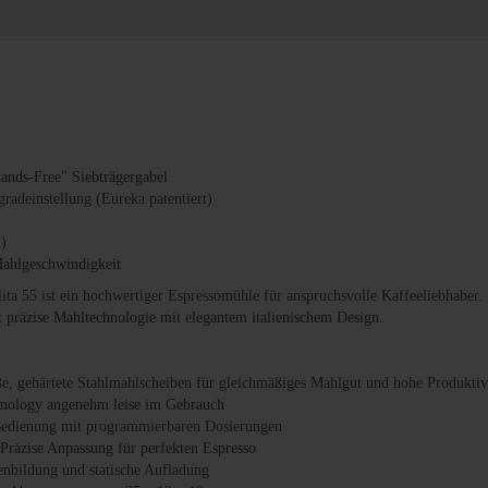
Hands-Free" Siebträgergabel
radeinstellung (Eureka patentiert)
)
ahlgeschwindigkeit
a 55 ist ein hochwertiger Espressomühle für anspruchsvolle Kaffeeliebhaber
t präzise Mahltechnologie mit elegantem italienischem Design.
, gehärtete Stahlmahlscheiben für gleichmäßiges Mahlgut und hohe Produktivi
chnology angenehm leise im Gebrauch
 Bedienung mit programmierbaren Dosierungen
 Präzise Anpassung für perfekten Espresso
bildung und statische Aufladung