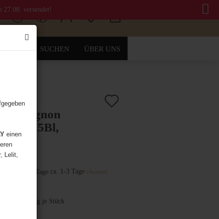
m 27.08. versendet!
SUCHEN
ÜBER UNS
Auf
.:
2000-1004
)
ufgegeben
eka Mignon
den
ialita 15Bl,
Merkzettel
AY
einen
warz
deren
 Lelit,
Lieferzeit:
ca. 1-3 Tage
(Ausland
abweichend)
dgewicht:
7
kg je Stück