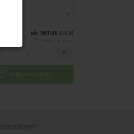
e Farbe:
ab 369,00 EUR
inkl. 19% MwSt. zzgl.
Versand
In den Warenkorb
EZENSIONEN