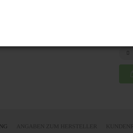
Gehäus
NG
ANGABEN ZUM HERSTELLER
KUNDENR