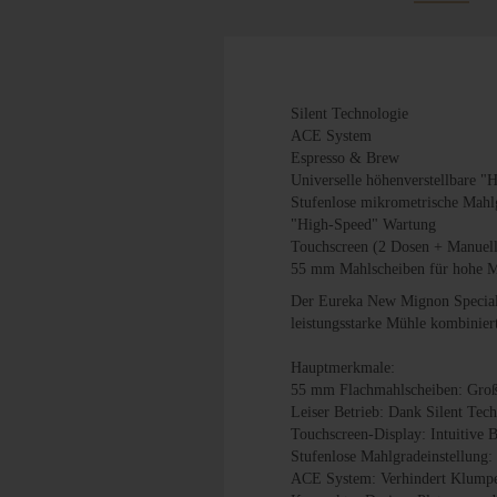
Silent Technologie
ACE System
Espresso & Brew
Universelle höhenverstellbare "
Stufenlose mikrometrische Mahlg
"High-Speed" Wartung
Touchscreen (2 Dosen + Manuell
55 mm Mahlscheiben für hohe M
Der Eureka New Mignon Specialit
leistungsstarke Mühle kombinier
Hauptmerkmale:
55 mm Flachmahlscheiben: Große
Leiser Betrieb: Dank Silent Te
Touchscreen-Display: Intuitive
Stufenlose Mahlgradeinstellung:
ACE System: Verhindert Klumpen