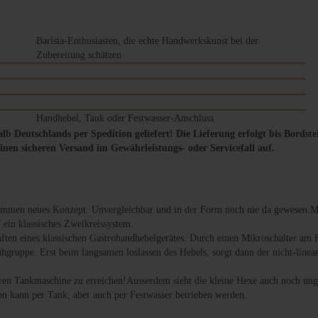
Barista-Enthusiasten, die echte Handwerkskunst bei der
Zubereitung schätzen
Handhebel, Tank oder Festwasser-Anschluss
alb Deutschlands per Spedition geliefert! Die Lieferung erfolgt bis Bordst
inen sicheren Versand im Gewährleistungs- oder Servicefall auf.
kommen neues Konzept. Unvergleichbar und in der Form noch nie da gewesen.Mi
ein klassisches Zweikreissystem.
ften eines klassischen Gastrohandhebelgerätes. Durch einen Mikroschalter a
Brühgruppe. Erst beim langsamen loslassen des Hebels, sorgt dann der nicht-line
eren Tankmaschine zu erreichen!Ausserdem sieht die kleine Hexe auch noch ungl
on kann per Tank, aber auch per Festwasser betrieben werden.