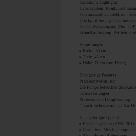
Technische Highlights
Hybridsystem: Kombiniert manue
Thermostabilität: Elektrisch b
Druckprofilierung: Federunterst
Dualer Wasserzugang (Nur TOP):
Schnellaufheizung: Betriebsber
Abmessungen:
▸ Breite: 33 cm
▸ Tiefe: 45 cm
▸ Höhe: 71 cm (mit Hebel)
Einzigartige Features
Präzisionsvorinfusion
Die Pumpe befeuchtet den Kaffee
hellen Röstungen
Professionelle Dampfleistung
4-Loch-Siebdüse mit 1,3 Bar Dr
Handgefertigte Qualität
▸ Edelstahlgehäuse (ANSI 304)
▸ Chromierte Messingkomponen
▸ 9 kg schwere Brühgruppe