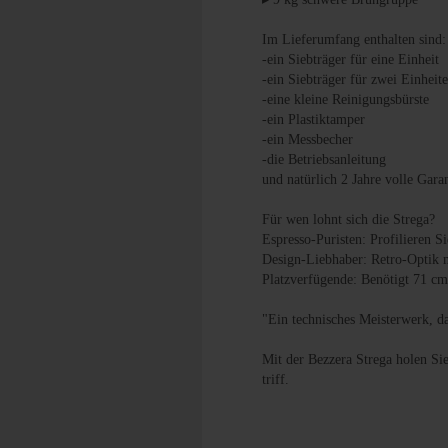
Im Lieferumfang enthalten sind:
-ein Siebträger für eine Einheit
-ein Siebträger für zwei Einheit
-eine kleine Reinigungsbürste
-ein Plastiktamper
-ein Messbecher
-die Betriebsanleitung
und natürlich 2 Jahre volle Gara
Für wen lohnt sich die Strega?
Espresso-Puristen: Profilieren S
Design-Liebhaber: Retro-Optik
Platzverfügende: Benötigt 71 cm
"Ein technisches Meisterwerk, d
Mit der Bezzera Strega holen Si
triff.