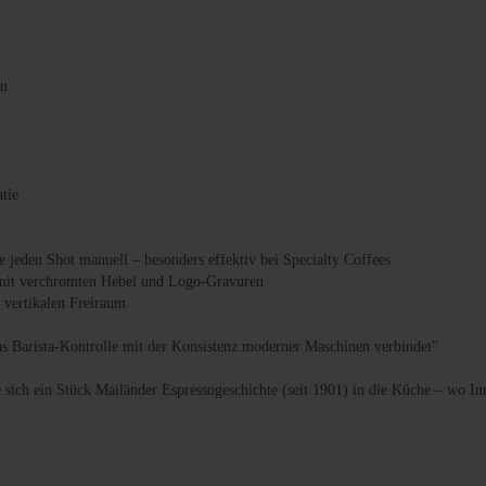
en
ntie
ie jeden Shot manuell – besonders effektiv bei Specialty Coffees
 mit verchromten Hebel und Logo-Gravuren
 vertikalen Freiraum
as Barista-Kontrolle mit der Konsistenz moderner Maschinen verbindet"
e sich ein Stück Mailänder Espressogeschichte (seit 1901) in die Küche – wo 