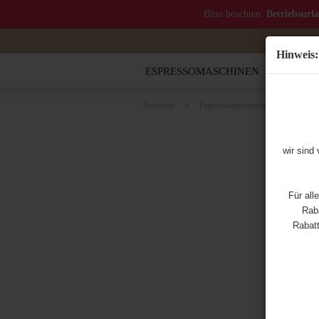
Bitte beachten:
Betriebsurl
Hinweis:
ESPRESSOMASCHINEN
MOCCA
»
»
Startseite
Espressomaschinen
Nach Ba
wir sind
Für all
Raba
Rabatt