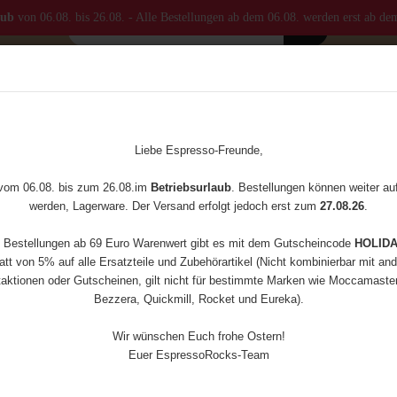
aub
von 06.08. bis 26.08. - Alle Bestellungen ab dem 06.08. werden erst ab de
MASTER
KAFFEEMÜHLEN
ZUBEHÖR
ERSATZTEILE
»
»
uart
Dualboiler
Bezzera Strega
Liebe Espresso-Freunde,
(Art.Nr
 vom 06.08. bis zum 26.08.im
Betriebsurlaub
. Bestellungen können weiter a
Bezz
werden, Lagerware. Der Versand erfolgt jedoch erst zum
27.08.26
.
e Bestellungen ab 69 Euro Warenwert gibt es mit dem Gutscheincode
HOLID
tt von 5% auf alle Ersatzteile und Zubehörartikel (Nicht kombinierbar mit an
aktionen oder Gutscheinen, gilt nicht für bestimmte Marken wie Moccamaster,
Versan
Bezzera, Quickmill, Rocket und Eureka).
Wir wünschen Euch frohe Ostern!
Wasser
Euer EspressoRocks-Team