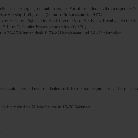
lle Hebelbetätigung mit automatischer Vorinfusion durch Vibrationspumpe (9
eheizte Messing-Brühgruppe (58 mm) für konstante 93–94°C
ützter Hebel ermöglicht Druckabfall von 9,5 auf 5,5 Bar während der Extraktio
 3-Liter-Tank oder Festwasseranschluss (G 3/8")
eit in 20–25 Minuten dank 1450-W-Heizelement und 2-L-Kupferboiler
pad automatisch, bevor die Federdruck-Extraktion beginnt – ideal für gleichmä
uck für mikrofine Milchschäume in 15–20 Sekunden
ten